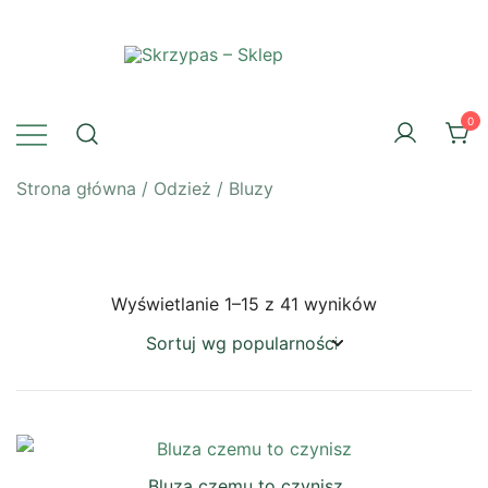
Przejdź
do
treści
Skrzypas – Sklep
0
Strona główna
/
Odzież
/ Bluzy
Posortowane
Wyświetlanie 1–15 z 41 wyników
według
popularności
Bluza czemu to czynisz