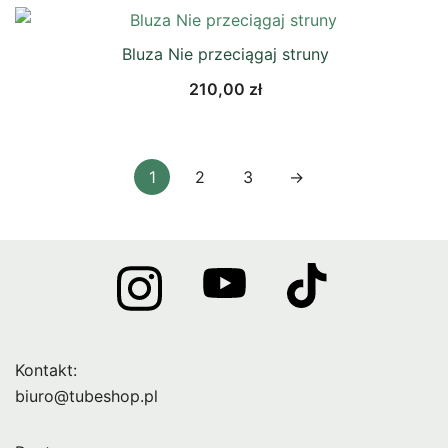
Bluza Nie przeciągaj struny
210,00
zł
1
2
3
→
Kontakt:
biuro@tubeshop.pl