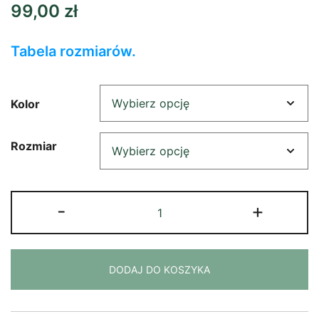
99,00
zł
Tabela rozmiarów.
Kolor
Rozmiar
ilość
-
+
Koszulka
jak
tam
DODAJ DO KOSZYKA
chłopie
2