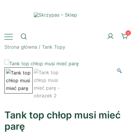
Przejdź
do
treści
Skrzypas – Sklep
0
Strona główna
/
Tank Topy
Tank top chłop musi mieć
parę