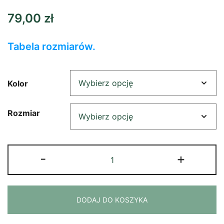
79,00
zł
Tabela rozmiarów.
Kolor
Rozmiar
ilość
-
+
Tank
top
chłop
DODAJ DO KOSZYKA
musi
mieć