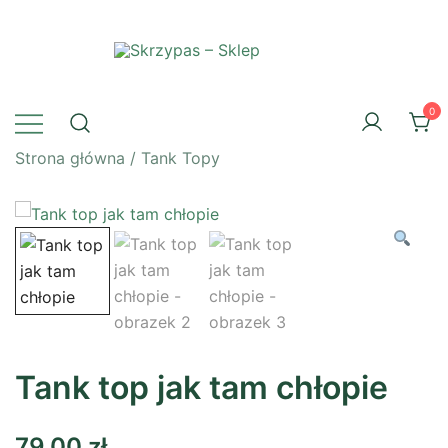
Przejdź
do
treści
Skrzypas – Sklep
0
Strona główna
/
Tank Topy
Tank top jak tam chłopie
79,00
zł