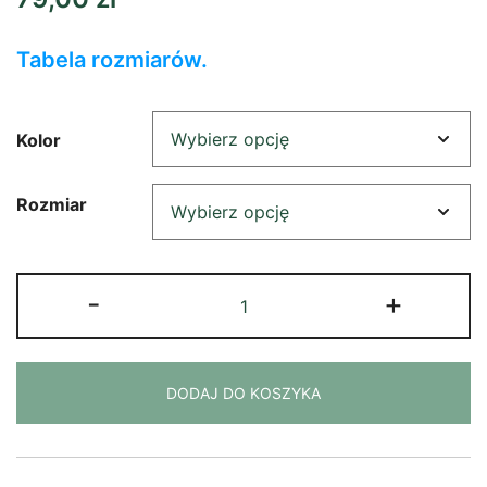
Tabela rozmiarów.
Kolor
Rozmiar
ilość
-
+
Tank
top
jak
DODAJ DO KOSZYKA
tam
chłopie