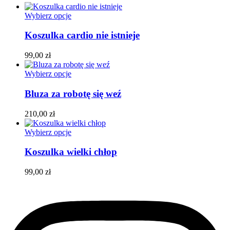
Ten
Wybierz opcje
produkt
ma
Koszulka cardio nie istnieje
wiele
wariantów.
99,00
zł
Opcje
można
Ten
Wybierz opcje
wybrać
produkt
na
ma
Bluza za robotę się weź
stronie
wiele
produktu
wariantów.
210,00
zł
Opcje
można
Ten
Wybierz opcje
wybrać
produkt
na
ma
Koszulka wielki chłop
stronie
wiele
produktu
wariantów.
99,00
zł
Opcje
można
wybrać
na
stronie
produktu