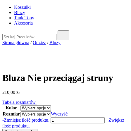
Koszulki
Bluzy
Tank Topy
Akcesoria
Szukaj:
Strona główna
/
Odzież
/
Bluzy
Bluza Nie przeciągaj struny
210,00
zł
Tabela rozmiarów.
Kolor
Rozmiar
Wyczyść
ilość
-
Zmniejsz ilość produktu.
+
Zwiększ
Bluza
ilość produktu.
Nie