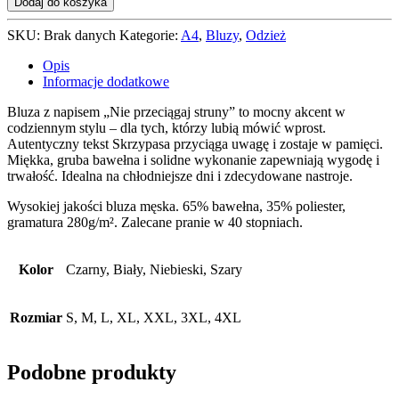
Dodaj do koszyka
przeciągaj
struny
SKU:
Brak danych
Kategorie:
A4
,
Bluzy
,
Odzież
Opis
Informacje dodatkowe
Bluza z napisem „Nie przeciągaj struny” to mocny akcent w
codziennym stylu – dla tych, którzy lubią mówić wprost.
Autentyczny tekst Skrzypasa przyciąga uwagę i zostaje w pamięci.
Miękka, gruba bawełna i solidne wykonanie zapewniają wygodę i
trwałość. Idealna na chłodniejsze dni i zdecydowane nastroje.
Wysokiej jakości bluza męska. 65% bawełna, 35% poliester,
gramatura 280g/m². Zalecane pranie w 40 stopniach.
Kolor
Czarny, Biały, Niebieski, Szary
Rozmiar
S, M, L, XL, XXL, 3XL, 4XL
Podobne produkty