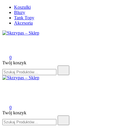
Przejdź
Koszulki
do
Bluzy
treści
Tank Topy
Akcesoria
Skrzypas – Sklep
0
Twój koszyk
Szukaj:
Skrzypas – Sklep
0
Twój koszyk
Szukaj: